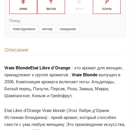
зима
весна
лето
осень
Повод
повседневно
вечер
свидание
Описание
Vraie Blonde
Etat Libre d`Orange
- это аромат для женщин,
принадлежит к группе ароматов .
Vraie Blonde
выпущен в
2006. Композиция аромата включает ноты: Альдегиды,
Белый перец, Пачули, Персик, Роза, Замша, Мирра,
Шампанское, Коньяк и Грейпфрут.
Etat Libre d'Orange Vraie blonde (Этат Либре д'Оранж
Истинная блондинка) - яркий аромат, который способен
свести с ума любую женщину. Это произведение искусства,