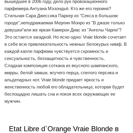
вышедшее в 2006 году, дело рук провокационного
парфюмера Антуана Мэзондьё. Кто же его героиня?
Стильная Сара Джессика Паркер из "Секса в большом
городе",неподражаемая Мерлин Монро из "В джазе только
девушки"или же яркая Камерон Диас из "Ангелы Чарли"?
Это остается загадкой. Но ясно одно: Vraie blonde сочетает
в себе всю привлекательность нежных белокурых нимф. В
каждой капле парфюма чувствуется скромность и
сексуальность, беззащитность и чувственность.
Сладкая композиция соткана из вкусного шампанского,
мирры, белой замши, жгучего перца, спелого персика и
альдегидных нот. Vraie blonde придает яркость и
женственность любой его обладательнице, которая будет
беспощадно лишать сна и покоя всех окружающих ее
мужчин.
Etat Libre d`Orange Vraie Blonde в