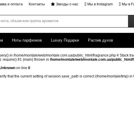
авка и оплата
Контакты
Звезды о нас
Мы в Instagram
Мы в F
ам
Ноты парфюмов
Luxury Подарки
Распив духов
query() in /home/montale/web/montale.com.ua/public_html/fragrance.php:4 Stack tra
 require() #1 {main} thrown in
/home/montale/web/montale.com.ua/public_html/
Unknown
on line
0
verify that the current setting of session.save_path is correct (/home/montale/tmp) in