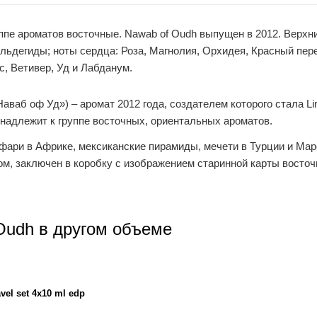
ппе ароматов восточные. Nawab of Oudh выпущен в 2012. Верхн
льдегиды; ноты сердца: Роза, Магнолия, Орхидея, Красный пере
с, Ветивер, Уд и Лабданум.
аб оф Уд») – аромат 2012 года, создателем которого стала Lind
надлежит к группе восточных, ориентальных ароматов.
фари в Африке, мексиканские пирамиды, мечети в Турции и Мар
, заключен в коробку с изображением старинной карты восточ
udh в другом объеме
el set 4x10 ml edp