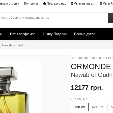
авка и оплата
Контакты
Звезды о нас
Мы в Instagram
Мы в F
ам
Ноты парфюмов
Luxury Подарки
Распив духов
Nawab of Oudh
ПАРФЮМИРОВАННАЯ ВО
ORMONDE 
Nawab of Oudh
12177 грн.
Объём, мл
120 ml
4x10 ml
5