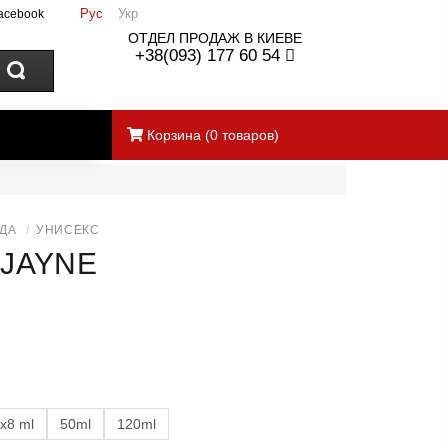
Рус
Укр
acebook
ОТДЕЛ ПРОДАЖ В КИЕВЕ
+38(093) 177 60 54
Корзина
(
0
товаров)
ДА
/
УНИСЕКС
JAYNE
x8 ml
50ml
120ml