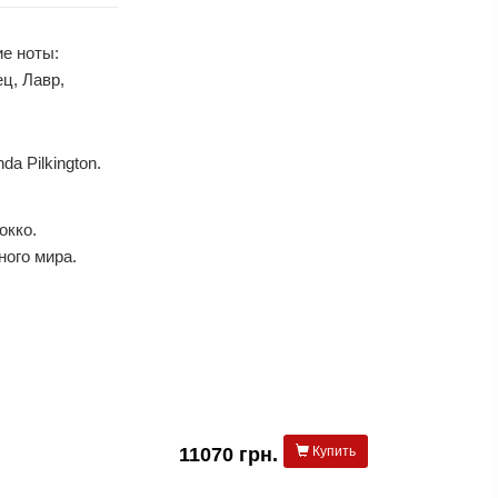
ие ноты:
ц, Лавр,
a Pilkington.
окко.
ного мира.
11070 грн.
Купить