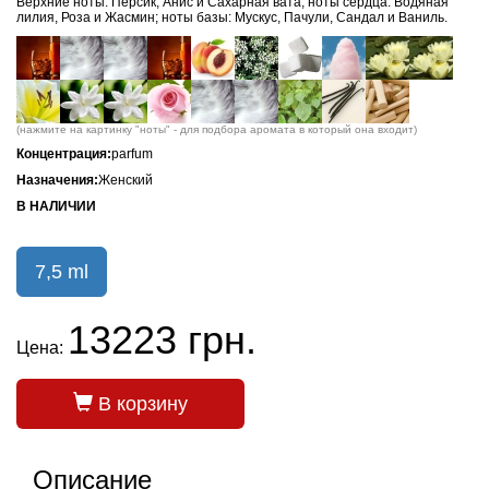
Верхние ноты: Персик, Анис и Сахарная вата; ноты сердца: Водяная
лилия, Роза и Жасмин; ноты базы: Мускус, Пачули, Сандал и Ваниль.
(нажмите на картинку "ноты" - для подбора аромата в который она входит)
Концентрация:
parfum
Назначения:
Женский
В НАЛИЧИИ
7,5 ml
13223 грн.
Цена:
В корзину
Описание