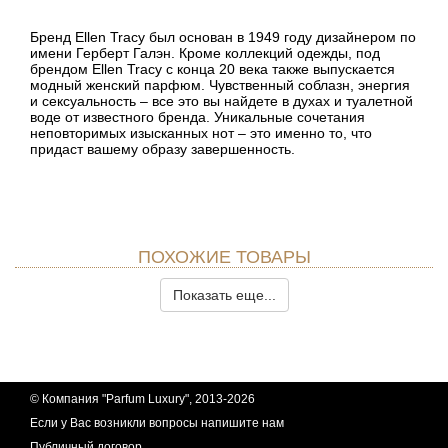
Бренд Ellen Tracy был основан в 1949 году дизайнером по
имени Герберт Галэн. Кроме коллекций одежды, под
брендом Ellen Tracy с конца 20 века также выпускается
модный женский парфюм. Чувственный соблазн, энергия
и сексуальность – все это вы найдете в духах и туалетной
воде от известного бренда. Уникальные сочетания
неповторимых изысканных нот – это именно то, что
придаст вашему образу завершенность.
ПОХОЖИЕ ТОВАРЫ
Показать еще...
© Компания "Parfum Luxury", 2013-2026
Если у Вас возникли вопросы
напишите нам
Публичный договор