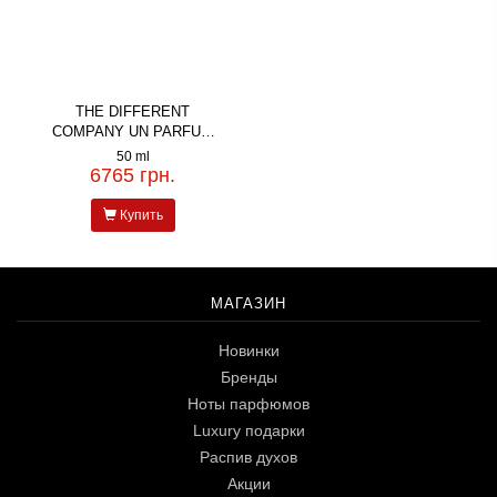
THE DIFFERENT
COMPANY UN PARFUM
D'AILLEURS ET FLEURS
50 ml
6765 грн.
Купить
МАГАЗИН
Новинки
Бренды
Ноты парфюмов
Luxury подарки
Распив духов
Акции