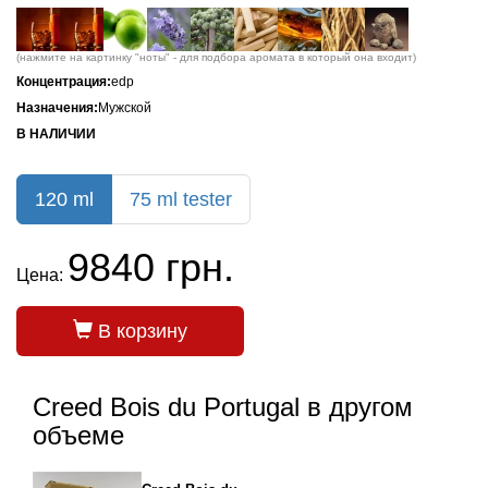
(нажмите на картинку "ноты" - для подбора аромата в который она входит)
Концентрация:
edp
Назначения:
Мужской
В НАЛИЧИИ
120 ml
75 ml tester
9840 грн.
Цена:
В корзину
Creed Bois du Portugal в другом
объеме