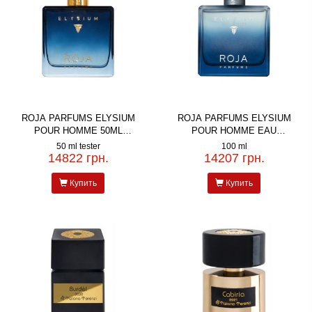
ROJA PARFUMS ELYSIUM
ROJA PARFUMS ELYSIUM
POUR HOMME 50ML
POUR HOMME EAU
PARFUM TESTER
INTENSE
50 ml tester
100 ml
14822 грн.
14207 грн.
Купить
Купить