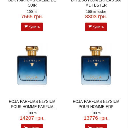
BDK PARFUMS CREME DE
BYREDO FLOWERHEAD 100
CUIR
ML TESTER
100 ml
100 ml tester
7565 грн.
8303 грн.
Купить
Купить
ROJA PARFUMS ELYSIUM
ROJA PARFUMS ELYSIUM
POUR HOMME PARFUM
POUR HOMME EDP
COLOGNE
100 ml
100 ml
14207 грн.
13776 грн.