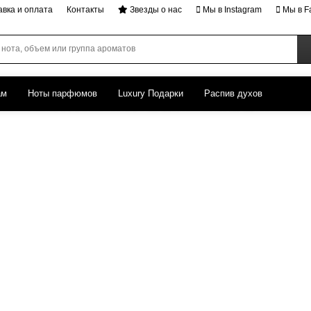
авка и оплата
Контакты
Звезды о нас
Мы в Instagram
Мы в F
ам
Ноты парфюмов
Luxury Подарки
Распив духов