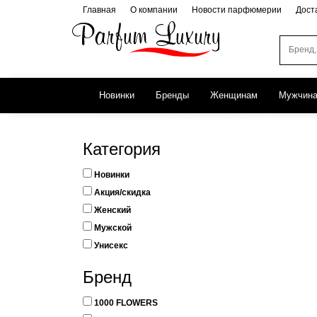
Главная
О компании
Новости парфюмерии
Дост
Новинки
Бренды
Женщинам
Мужчин
Категория
Новинки
Акция/скидка
Женский
Мужской
Унисекс
Бренд
1000 FLOWERS