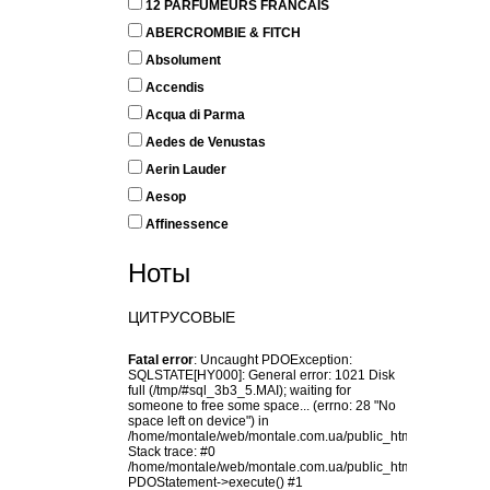
12 PARFUMEURS FRANCAIS
ABERCROMBIE & FITCH
Absolument
Accendis
Acqua di Parma
Aedes de Venustas
Aerin Lauder
Aesop
Affinessence
Afnan
Ноты
Agonist
AJ ARABIA
ЦИТРУСОВЫЕ
AJMAL
Fatal error
: Uncaught PDOException:
AK France
SQLSTATE[HY000]: General error: 1021 Disk
Akro
full (/tmp/#sql_3b3_5.MAI); waiting for
someone to free some space... (errno: 28 "No
Al-Jazeera Perfumes
space left on device") in
/home/montale/web/montale.com.ua/public_html/sort_panel.
Alaia
Stack trace: #0
/home/montale/web/montale.com.ua/public_html/sort_panel.
Alain Delon
PDOStatement->execute() #1