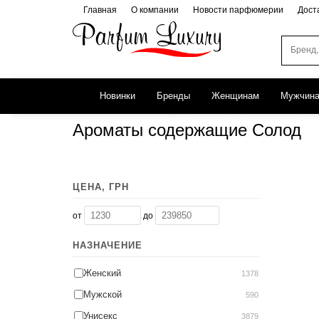
Главная
О компании
Новости парфюмерии
Дост
Новинки
Бренды
Женщинам
Мужчин
Ароматы содержащие Солод
ЦЕНА, ГРН
от
до
НАЗНАЧЕНИЕ
Женский
1378
Мужской
590
Унисекс
3879