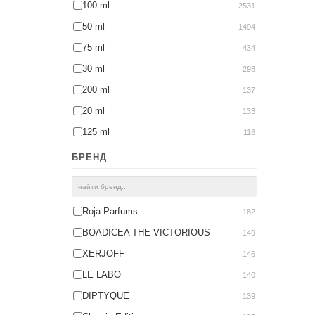
100 ml
2531
50 ml
1494
75 ml
434
30 ml
298
200 ml
137
20 ml
133
125 ml
118
50 ml tester
107
БРЕНД
60 ml
102
120 ml
95
Roja Parfums
182
250 ml
83
BOADICEA THE VICTORIOUS
149
80 ml
80
XERJOFF
146
15 ml
46
LE LABO
140
90 ml
43
DIPTYQUE
139
190гр
38