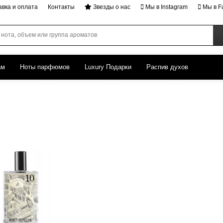
авка и оплата
Контакты
Звезды о нас
Мы в Instagram
Мы в F
ам
Ноты парфюмов
Luxury Подарки
Распив духов