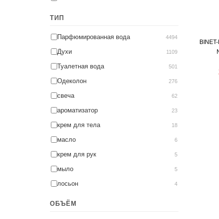
ТИП
Парфюмированная вода
4494
BINET-
Духи
1109
Туалетная вода
501
Одеколон
276
свеча
62
ароматизатор
23
крем для тела
18
масло
6
крем для рук
5
мыло
5
лосьон
4
ОБЪЁМ