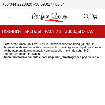
+38(044)2228020
+38(093)177 60 54
НОВИНКИ
БРЕНДЫ
РАСПИВ
ЗВЕЗДЫ О НАС
Fatal error
: Uncaught Error: Call to undefined function mysql_query() in
/home/montale/web/montale.com.ua/public_html/fragrance.php:4 Stack trace:
#0 /home/montale/web/montale.com.ua/public_html/index.php(342):
require() #1 {main} thrown in
/home/montale/web/montale.com.ua/public_html/fragrance.php
on line
4