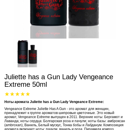
Juliette has a Gun Lady Vengeance
Extreme 50ml
Ноты аромата Juliette has a Gun Lady Vengeance Extreme:
Vengeance Extreme Juliette Has A Gun - это аромат для женщин,
принадлежит к группе ароматов шипровые цветочные. Это новый
аромат, Vengeance Extreme выпущен в 2011. Верхние ноты: Бергамот и
Лаванда; ноты сердца: Болгарская роза и пачули; ноты базы: амброксан
(ambroxan), Ваниль, Белый мускус, Тонка бобы и Лабданум. Композиция
аромата включает ноты: пачули, ваниль и роза. Пирамида композ