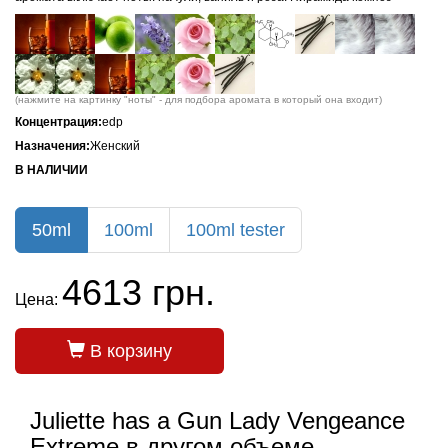
(нажмите на картинку "ноты" - для подбора аромата в который она входит)
Концентрация:
edp
Назначения:
Женский
В НАЛИЧИИ
50ml
100ml
100ml tester
4613 грн.
Цена:
В корзину
Juliette has a Gun Lady Vengeance
Extreme в другом объеме