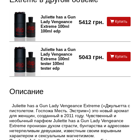
Juliette has a Gun
5412 грн.
Lady Vengeance
Купить
Extreme 100ml
100ml edp
Juliette has a Gun
Lady Vengeance
5043 грн.
Купить
Extreme 100ml
tester 100ml
tester edp
Описание
Juliette has a Gun Lady Vengeance Extreme («Джульетта с
пистолетом. Госпожа Месть. Экстрим») это новый аромат
для женщин, созданный в 2011 году. Чувственный и
необычный парфюм Juliette has a Gun Lady Vengeance
Extreme пронизан духом страсти, бунтарства и адресован
нетерпеливым девушкам, известным своим взрывным
характером и сексуальным магнетизмом.