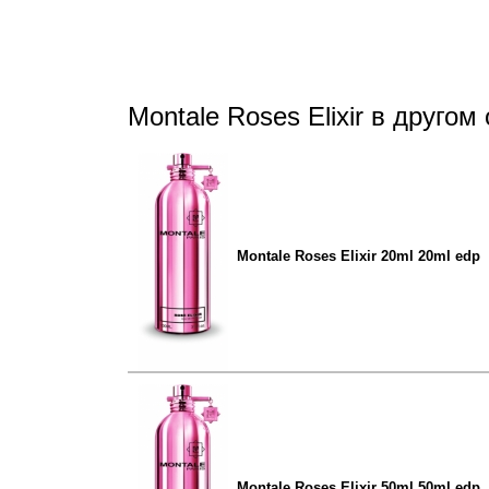
Montale Roses Elixir в друго
Montale Roses Elixir 20ml 20ml edp
Montale Roses Elixir 50ml 50ml edp