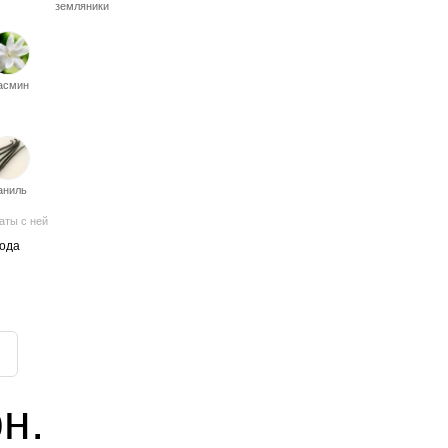
земляники
асмин
аниль
аты с ней
ода
l
н.