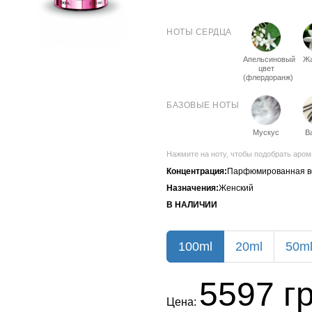
НОТЫ СЕРДЦА
Апельсиновый
Ж
цвет
(флердоранж)
БАЗОВЫЕ НОТЫ
Мускус
В
Нажмите на ноту, чтобы подобрать аром
Концентрация:
Парфюмированная в
Назначения:
Женский
В НАЛИЧИИ
100ml
20ml
50m
5597 гр
Цена: