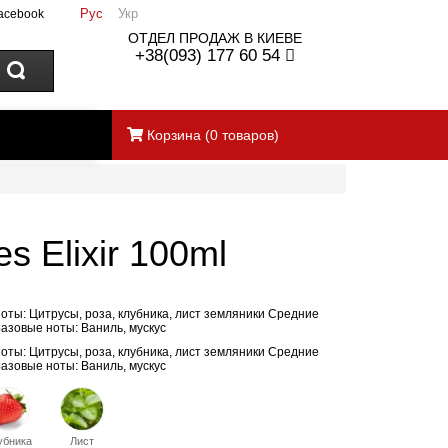
Рус
Укр
acebook
ОТДЕЛ ПРОДАЖ В КИЕВЕ
+38(093) 177 60 54
Корзина
(
0
товаров)
s Elixir 100ml
 ноты: Цитрусы, роза, клубника, лист земляники Средние
азовые ноты: Ваниль, мускус
 ноты: Цитрусы, роза, клубника, лист земляники Средние
азовые ноты: Ваниль, мускус
убника
Лист