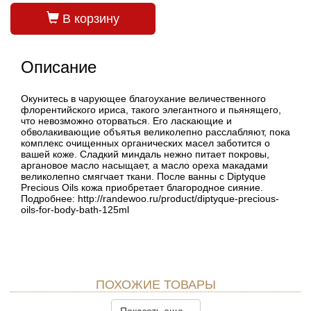
В корзину
Описание
Окунитесь в чарующее благоухание величественного
флорентийского ириса, такого элегантного и пьянящего,
что невозможно оторваться. Его ласкающие и
обволакивающие объятья великолепно расслабляют, пока
комплекс очищенных органических масел заботится о
вашей коже. Сладкий миндаль нежно питает покровы,
аргановое масло насыщает, а масло ореха макадами
великолепно смягчает ткани. После ванны с Diptyque
Precious Oils кожа приобретает благородное сияние.
Подробнее: http://randewoo.ru/product/diptyque-precious-
oils-for-body-bath-125ml
ПОХОЖИЕ ТОВАРЫ
Показать еще...