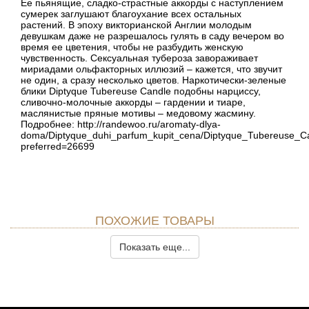
Ее пьянящие, сладко-страстные аккорды с наступлением
сумерек заглушают благоухание всех остальных
растений. В эпоху викторианской Англии молодым
девушкам даже не разрешалось гулять в саду вечером во
время ее цветения, чтобы не разбудить женскую
чувственность. Сексуальная тубероза завораживает
мириадами ольфакторных иллюзий – кажется, что звучит
не один, а сразу несколько цветов. Наркотически-зеленые
блики Diptyque Tubereuse Candle подобны нарциссу,
сливочно-молочные аккорды – гардении и тиаре,
маслянистые пряные мотивы – медовому жасмину.
Подробнее: http://randewoo.ru/aromaty-dlya-
doma/Diptyque_duhi_parfum_kupit_cena/Diptyque_Tubereuse_Ca
preferred=26699
ПОХОЖИЕ ТОВАРЫ
Показать еще...