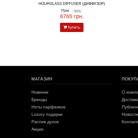
HOURGLASS DIFFUSER (ДИФФУЗОР)
75ml
40%
6765 грн.
Купить
МАГАЗИН
ПОКУП
Новинки
О комп
Бренды
Доставк
Ноты парфюмов
Публичн
Luxury подарки
Новост
Распив духов
Контакт
Акции