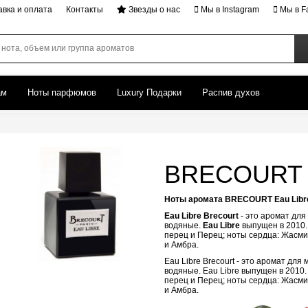
авка и оплата
Контакты
Звезды о нас
Мы в Instagram
Мы в F
ам
Ноты парфюмов
Luxury Подарки
Распив духов
BRECOURT E
Ноты аромата BRECOURT Eau Libr
Eau Libre
Brecourt
- это аромат для
водяные.
Eau Libre
выпущен в 2010
перец и Перец; ноты сердца: Жасми
и Амбра.
Eau Libre Brecourt - это аромат дл
водяные. Eau Libre выпущен в 2010
перец и Перец; ноты сердца: Жасми
и Амбра.