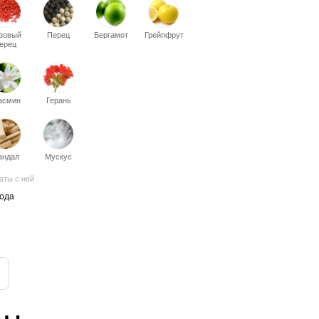
зовый
Перец
Бергамот
Грейпфрут
ерец
асмин
Герань
андал
Мускус
аты с ней
ода