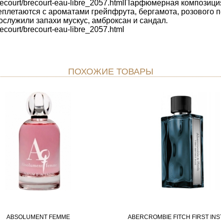
brecourt/brecourt-eau-libre_2057.htmlПарфюмерная композиц
еплетаются с ароматами грейпфрута, бергамота, розового п
служили запахи мускус, амброксан и сандал.
court/brecourt-eau-libre_2057.html
ПОХОЖИЕ ТОВАРЫ
ABSOLUMENT FEMME
ABERCROMBIE FITCH FIRST INS