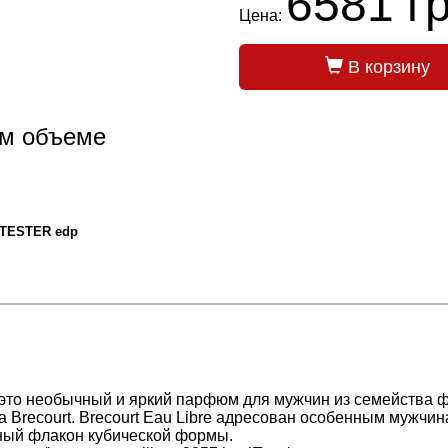
6581 гр
Цена:
В корзину
ом объеме
 TESTER edp
») это необычный и яркий парфюм для мужчин из семейства
 Brecourt. Brecourt Eau Libre адресован особенным мужчи
ный флакон кубической формы.