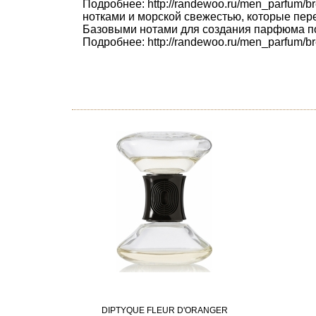
Подробнее: http://randewoo.ru/men_parfum/
нотками и морской свежестью, которые пер
Базовыми нотами для создания парфюма по
Подробнее: http://randewoo.ru/men_parfum/bre
DIPTYQUE FLEUR D'ORANGER