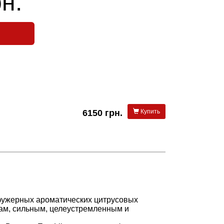
н.
6150 грн.
Купить
 фужерных ароматических цитрусовых
нам, сильным, целеустремленным и