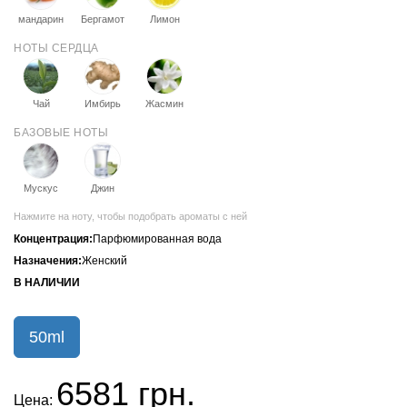
мандарин
Бергамот
Лимон
НОТЫ СЕРДЦА
Чай
Имбирь
Жасмин
БАЗОВЫЕ НОТЫ
Мускус
Джин
Нажмите на ноту, чтобы подобрать ароматы с ней
Концентрация:
Парфюмированная вода
Назначения:
Женский
В НАЛИЧИИ
50ml
6581 грн.
Цена: