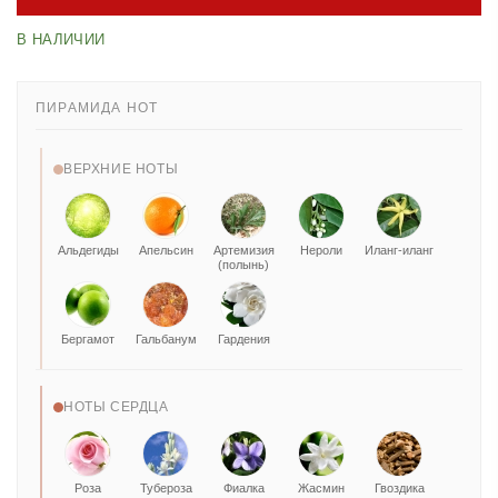
В НАЛИЧИИ
ПИРАМИДА НОТ
ВЕРХНИЕ НОТЫ
Альдегиды
Апельсин
Артемизия
Нероли
Иланг-иланг
(полынь)
Бергамот
Гальбанум
Гардения
НОТЫ СЕРДЦА
Роза
Тубероза
Фиалка
Жасмин
Гвоздика