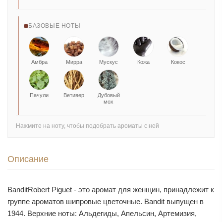
БАЗОВЫЕ НОТЫ
Амбра
Мирра
Мускус
Кожа
Кокос
Пачули
Ветивер
Дубовый
мох
Нажмите на ноту, чтобы подобрать ароматы с ней
Описание
BanditRobert Piguet - это аромат для женщин, принадлежит к
группе ароматов шипровые цветочные. Bandit выпущен в
1944. Верхние ноты: Альдегиды, Апельсин, Артемизия,