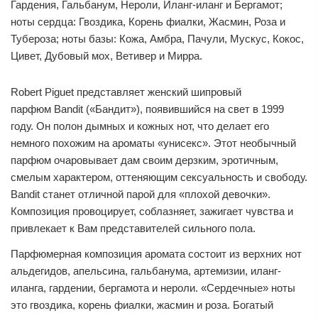
Гардения, Гальбанум, Нероли, Иланг-иланг и Бергамот;
ноты сердца: Гвоздика, Корень фиалки, Жасмин, Роза и
Тубероза; ноты базы: Кожа, Амбра, Пачули, Мускус, Кокос,
Цивет, Дубовый мох, Ветивер и Мирра.
Robert Piguet представляет женский шипровый
парфюм Bandit («Бандит»), появившийся на свет в 1999
году. Он полон дымных и кожных нот, что делает его
немного похожим на ароматы «унисекс». Этот необычный
парфюм очаровывает дам своим дерзким, эротичным,
смелым характером, оттеняющим сексуальность и свободу.
Bandit станет отличной парой для «плохой девочки».
Композиция провоцирует, соблазняет, зажигает чувства и
привлекает к Вам представителей сильного пола.
Парфюмерная композиция аромата состоит из верхних нот
альдегидов, апельсина, гальбанума, артемизии, иланг-
иланга, гардении, бергамота и нероли. «Сердечные» ноты
это гвоздика, корень фиалки, жасмин и роза. Богатый