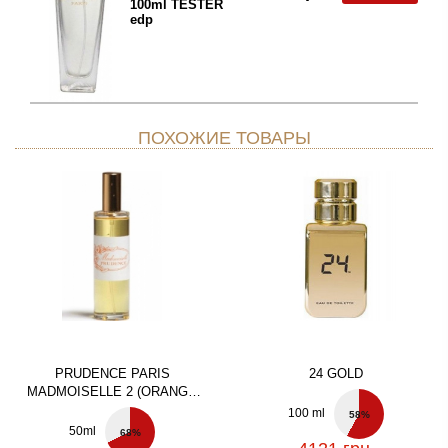
100ml TESTER
edp
ПОХОЖИЕ ТОВАРЫ
PRUDENCE PARIS
24 GOLD
MADMOISELLE 2 (ORANGE
FRUITS)
100 ml
58%
50ml
68%