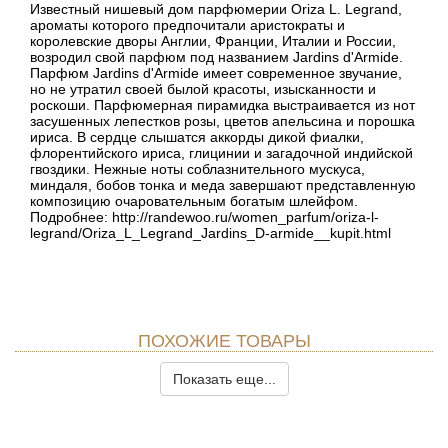
Известный нишевый дом парфюмерии Oriza L. Legrand,
ароматы которого предпочитали аристократы и
королевские дворы Англии, Франции, Италии и России,
возродил свой парфюм под названием Jardins d'Armide.
Парфюм Jardins d'Armide имеет современное звучание,
но не утратил своей былой красоты, изысканности и
роскоши. Парфюмерная пирамидка выстраивается из нот
засушенных лепестков розы, цветов апельсина и порошка
ириса. В сердце слышатся аккорды дикой фиалки,
флорентийского ириса, глицинии и загадочной индийской
гвоздики. Нежные ноты соблазнительного мускуса,
миндаля, бобов тонка и меда завершают представленную
композицию очаровательным богатым шлейфом.
Подробнее: http://randewoo.ru/women_parfum/oriza-l-
legrand/Oriza_L_Legrand_Jardins_D-armide__kupit.html
ПОХОЖИЕ ТОВАРЫ
Показать еще...