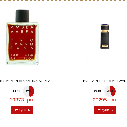
OFUMUM ROMA AMBRA AUREA
BVLGARI LE GEMME GYAN
100 ml
60ml
47%
44%
19373 грн.
20295 грн.
Купить
Купить