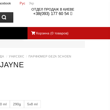
Рус
Укр
acebook
ОТДЕЛ ПРОДАЖ В КИЕВЕ
+38(093) 177 60 54
Корзина
(
0
товаров)
ДА
/
УНИСЕКС
/
ПАРФЮМЕР GEZA SCHOEN
JAYNE
0 ml
290g
5x8 ml