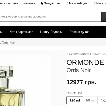
авка и оплата
Контакты
Звезды о нас
Мы в Instagram
Мы в F
ам
Ноты парфюмов
Luxury Подарки
Распив духов
rris Noir
ПАРФЮМИРОВАННАЯ ВО
ORMONDE 
Orris Noir
12977 грн.
Объём, мл
120 ml
50 ml
4x1