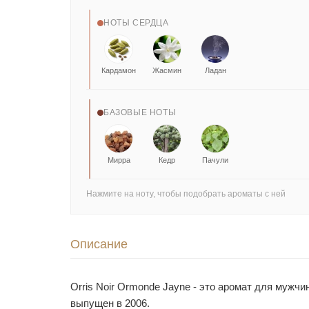
НОТЫ СЕРДЦА
Кардамон
Жасмин
Ладан
БАЗОВЫЕ НОТЫ
Мирра
Кедр
Пачули
Нажмите на ноту, чтобы подобрать ароматы с ней
Описание
Orris Noir Ormonde Jayne - это аромат для мужчи
выпущен в 2006.