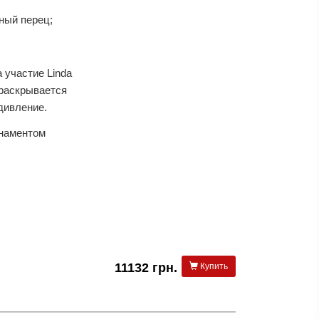
ный перец;
 участие Linda
 раскрывается
удивление.
рнаментом
11132 грн.
Купить