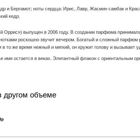
др и Бергамот; ноты сердца: Ирис, Лавр, Жасмин самбак и Крас
кий кедр.
й Оррис») выпущен в 2006 году. В создании парфюма принимала
и нотками роскошно звучит вечером. Богатый и сложный парфюм
 и в то же время нежный и мягкий, он кружит голову и вызывает 
 чье имя остается в веках. Элегантный флакон с ориентальным о
в другом объеме
dp