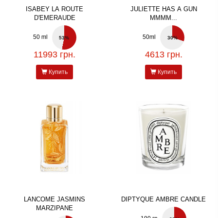
ISABEY LA ROUTE
JULIETTE HAS A GUN
D'EMERAUDE
MMMM...
50 ml
50ml
53%
30%
11993 грн.
4613 грн.
Купить
Купить
LANCOME JASMINS
DIPTYQUE AMBRE CANDLE
MARZIPANE