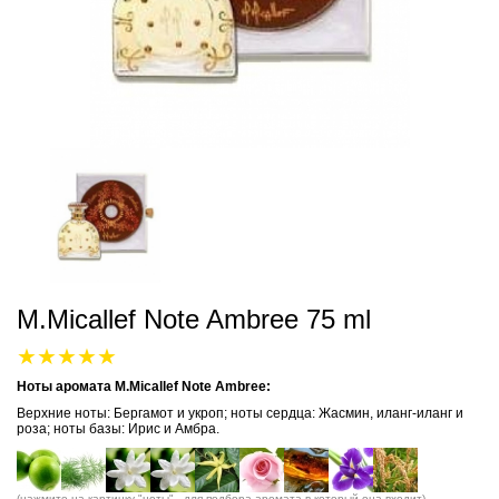
M.Micallef Note Ambree 75 ml
Ноты аромата M.Micallef Note Ambree:
Верхние ноты: Бергамот и укроп; ноты сердца: Жасмин, иланг-иланг и
роза; ноты базы: Ирис и Амбра.
(нажмите на картинку "ноты" - для подбора аромата в который она входит)