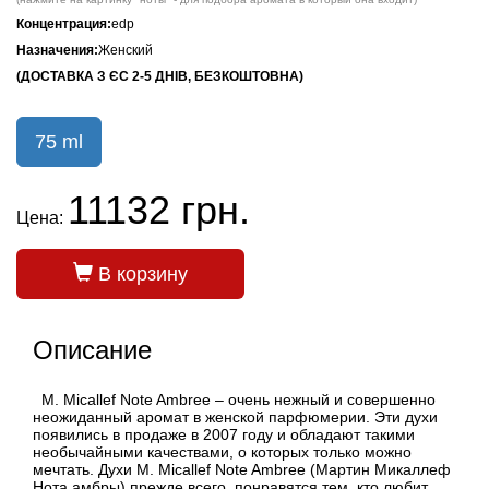
Концентрация:
edp
Назначения:
Женский
(ДОСТАВКА З ЄС 2-5 ДНІВ, БЕЗКОШТОВНА)
75 ml
11132 грн.
Цена:
В корзину
Описание
M. Micallef Note Ambree – очень нежный и совершенно
неожиданный аромат в женской парфюмерии. Эти духи
появились в продаже в 2007 году и обладают такими
необычайными качествами, о которых только можно
мечтать. Духи M. Micallef Note Ambree (Мартин Микаллеф
Нота амбры) прежде всего, понравятся тем, кто любит