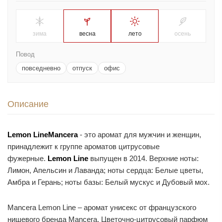
зима
весна
лето
осень
Повод
повседневно
отпуск
офис
Описание
Lemon Line
Mancera
- это аромат для мужчин и женщин,
принадлежит к группе ароматов цитрусовые
фужерные.
Lemon Line
выпущен в 2014. Верхние ноты:
Лимон, Апельсин и Лаванда; ноты сердца: Белые цветы,
Амбра и Герань; ноты базы: Белый мускус и Дубовый мох.
Mancera Lemon Line – аромат унисекс от французского
нишевого бренда Mancera. Цветочно-цитрусовый парфюм