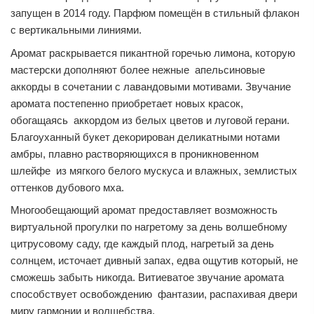
запущен в 2014 году. Парфюм помещён в стильный флакон
с вертикальными линиями.
Аромат раскрывается пикантной горечью лимона, которую
мастерски дополняют более нежные апельсиновые
аккорды в сочетании с лавандовыми мотивами. Звучание
аромата постепенно приобретает новых красок,
обогащаясь аккордом из белых цветов и луговой герани.
Благоуханный букет декорирован деликатными нотами
амбры, плавно растворяющихся в проникновенном
шлейфе из мягкого белого мускуса и влажных, землистых
оттенков дубового мха.
Многообещающий аромат предоставляет возможность
виртуальной прогулки по нагретому за день волшебному
цитрусовому саду, где каждый плод, нагретый за день
солнцем, источает дивный запах, едва ощутив который, не
сможешь забыть никогда. Витиеватое звучание аромата
способствует освобождению фантазии, распахивая двери
миру гармонии и волшебства.