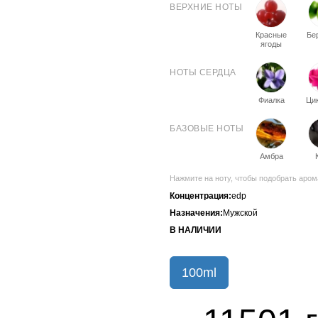
ВЕРХНИЕ НОТЫ
Красные
Бе
ягоды
НОТЫ СЕРДЦА
Фиалка
Ци
БАЗОВЫЕ НОТЫ
Амбра
Нажмите на ноту, чтобы подобрать аром
Концентрация:
edp
Назначения:
Мужской
В НАЛИЧИИ
100ml