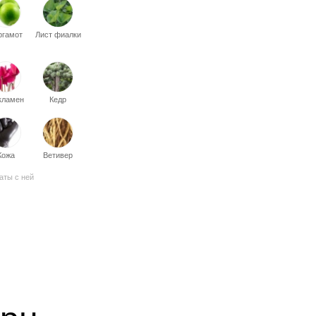
ргамот
Лист фиалки
кламен
Кедр
Кожа
Ветивер
аты с ней