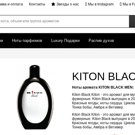
авка и оплата
Контакты
Звезды о нас
Мы в Instagram
Мы в F
ам
Ноты парфюмов
Luxury Подарки
Распив духов
KITON BLAC
Ноты аромата KITON BLACK MEN:
Kiton Black Kiton - это аромат для
фужерные. Kiton Black выпущен в 20
Красные ягоды; ноты сердца: Циклам
Тонка бобы, Амбра и Ветивер.
Kiton Black Kiton - это аромат для
фужерные. Kiton Black выпущен в 20
Красные ягоды; ноты сердца: Циклам
Тонка бобы, Амбра и Ветивер.