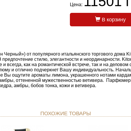
11501 г
Цена:
В корзину
Черный») от популярного итальянского торгового дома Kit
предпочтение стилю, элегантности и неординарности. Kito
 и всегда, как на романтической встрече, так и на деловом
тюму и отлично подчеркнет Вашу индивидуальность. Нача
ме Вы ощутите ароматы лимона, украшенного нотами карда
 амбры, оттененной мужественностью ветивера. Парфюмерн
 кедра, амбры, бобов тонка, кожи и ветивера.
ПОХОЖИЕ ТОВАРЫ